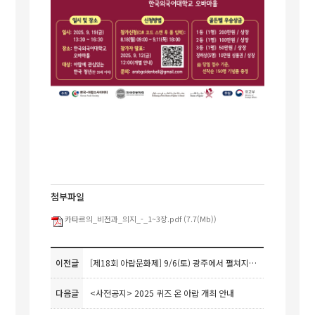
첨부파일
카타르의_비전과_의지_-_1~3장.pdf (7.7(Mb))
이전글
[제18회 아랍문화제] 9/6(토) 광주에서 펼쳐지는 아랍문화 토크콘서트 개최 안내
다음글
<사전공지> 2025 퀴즈 온 아랍 개최 안내